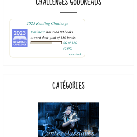
CHALLENGES GOODREADS
2023 Reading Challenge
Karline05
has read 90 books
toward their goal of 130 books.
90 of 130
(69%)
view books
CATÉGORIES