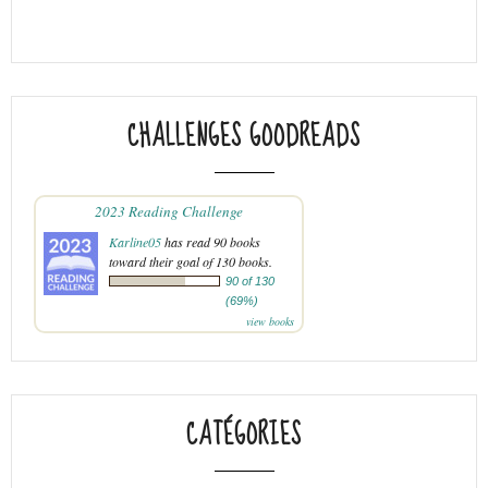
CHALLENGES GOODREADS
2023 Reading Challenge
Karline05
has read 90 books
toward their goal of 130 books.
90 of 130
(69%)
view books
CATÉGORIES