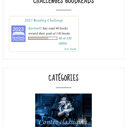
CHALLENGES GOODREADS
2023 Reading Challenge
Karline05
has read 90 books
toward their goal of 130 books.
90 of 130
(69%)
view books
CATÉGORIES