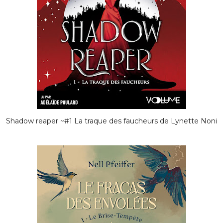
Shadow reaper ~#1 La traque des faucheurs de Lynette Noni