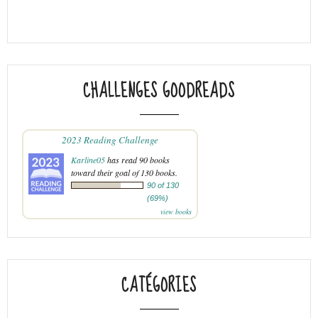
CHALLENGES GOODREADS
2023 Reading Challenge
Karline05
has read 90 books
toward their goal of 130 books.
90 of 130
(69%)
view books
CATÉGORIES