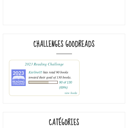
CHALLENGES GOODREADS
2023 Reading Challenge
Karline05
has read 90 books
toward their goal of 130 books.
90 of 130
(69%)
view books
CATÉGORIES