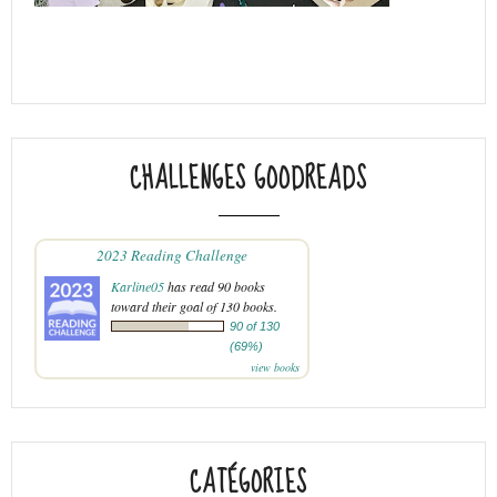
CHALLENGES GOODREADS
2023 Reading Challenge
Karline05
has read 90 books
toward their goal of 130 books.
90 of 130
(69%)
view books
CATÉGORIES