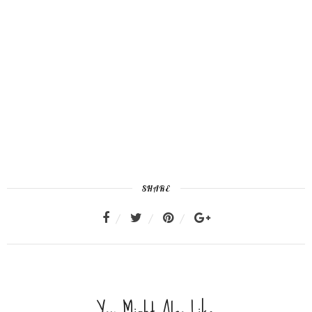
SHARE
You Might Also Like