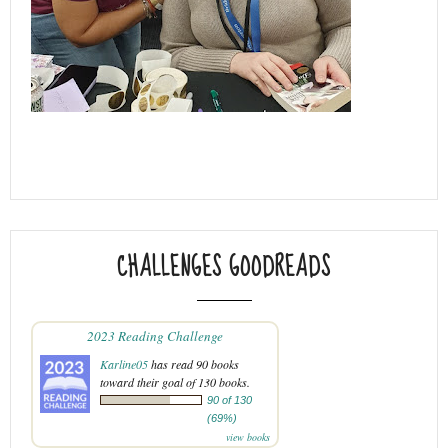
CHALLENGES GOODREADS
2023 Reading Challenge
Karline05
has read 90 books
toward their goal of 130 books.
90 of 130
(69%)
view books