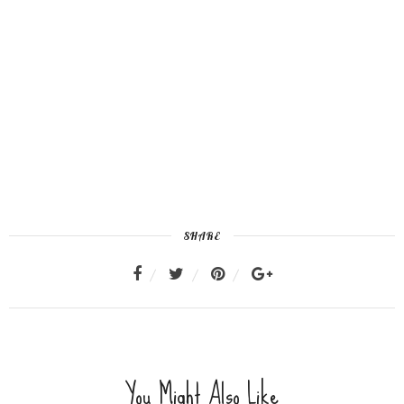
SHARE
You Might Also Like