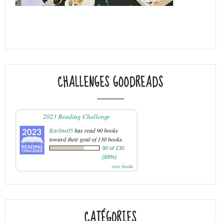
CHALLENGES GOODREADS
2023 Reading Challenge
Karline05
has read 90 books
toward their goal of 130 books.
90 of 130
(69%)
view books
CATÉGORIES