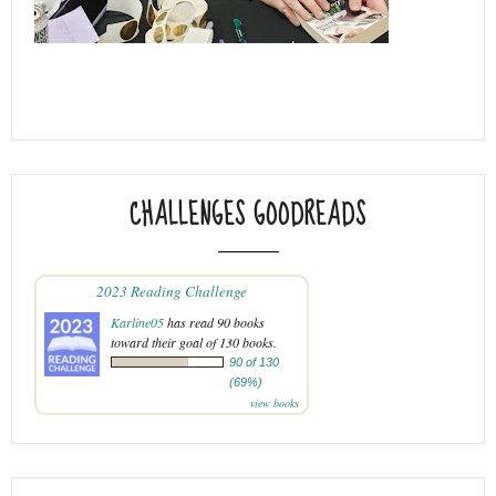
CHALLENGES GOODREADS
2023 Reading Challenge
Karline05
has read 90 books
toward their goal of 130 books.
90 of 130
(69%)
view books