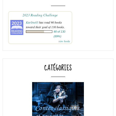
2023 Reading Challenge
Karline05
has read 90 books
toward their goal of 130 books.
90 of 130
(69%)
view books
CATÉGORIES