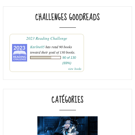
CHALLENGES GOODREADS
2023 Reading Challenge
Karline05
has read 90 books
toward their goal of 130 books.
90 of 130
(69%)
view books
CATÉGORIES