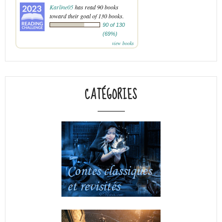
Karline05
has read 90 books
toward their goal of 130 books.
90 of 130
(69%)
view books
CATÉGORIES