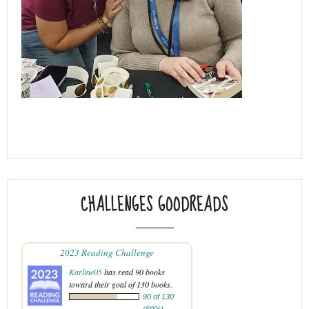
CHALLENGES GOODREADS
2023 Reading Challenge
Karline05
has read 90 books
toward their goal of 130 books.
90 of 130
(69%)