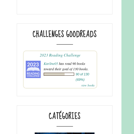
CHALLENGES GOODREADS
2023 Reading Challenge
Karline05
has read 90 books
toward their goal of 130 books.
90 of 130
(69%)
view books
CATÉGORIES