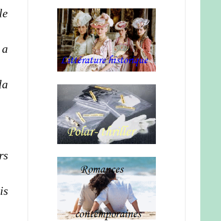
le
 a
la
rs
is