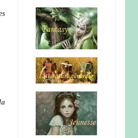
es
la