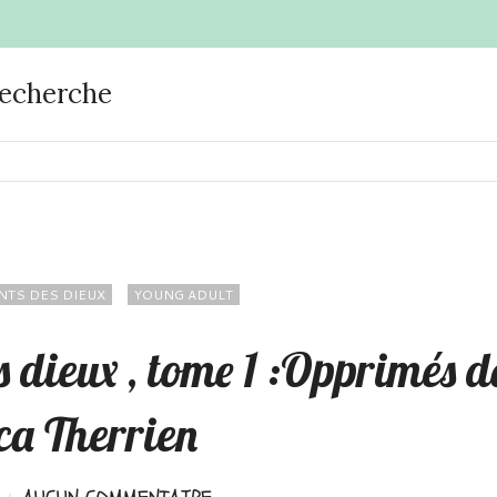
recherche
NTS DES DIEUX
YOUNG ADULT
s dieux , tome 1 :Opprimés d
ca Therrien