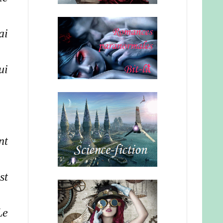
ai
ui
nt
st
Le