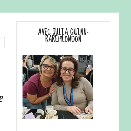
AVEC JULIA QUINN-
RARE19LONDON
e