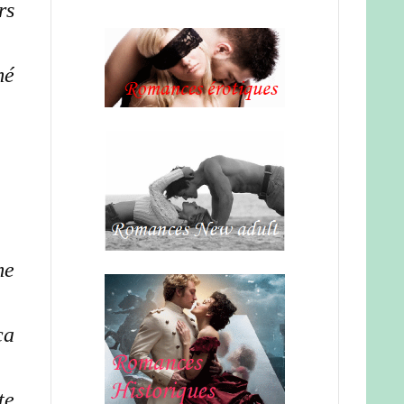
rs
mé
me
ca
te