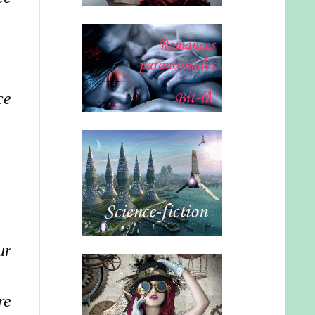
ce
ur
re