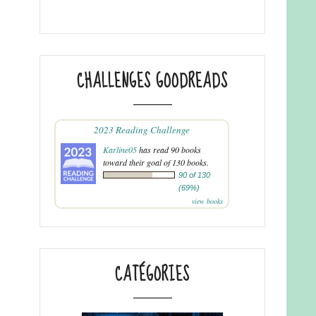
CHALLENGES GOODREADS
2023 Reading Challenge
Karline05
has read 90 books
toward their goal of 130 books.
90 of 130
(69%)
view books
CATÉGORIES