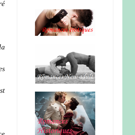
ré
la
es
st
ce