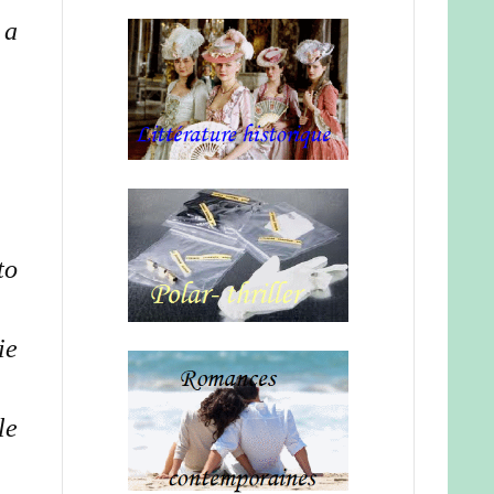
 a
to
ie
le