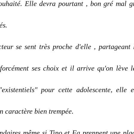
ouhaité. Elle devra pourtant , bon gré mal g
és.
eur se sent très proche d'elle , partageant 
orcément ses choix et il arrive qu'on lève l
xistentiels" pour cette adolescente, elle e
n caractère bien trempée.
ondaires même si Tino et Fa prennent une pla