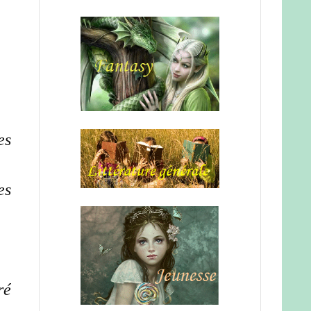
es
es
ré