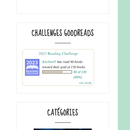
CHALLENGES GOODREADS
2023 Reading Challenge
Karline05
has read 90 books
toward their goal of 130 books.
90 of 130
(69%)
view books
CATÉGORIES