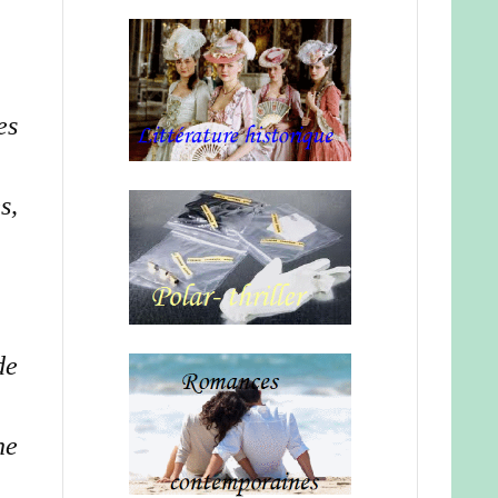
es
s,
de
ne