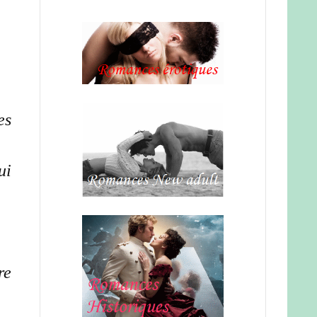
es
ui
re