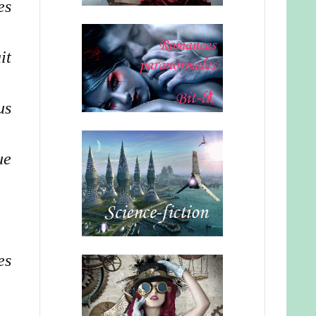
es
it
us
ue
es