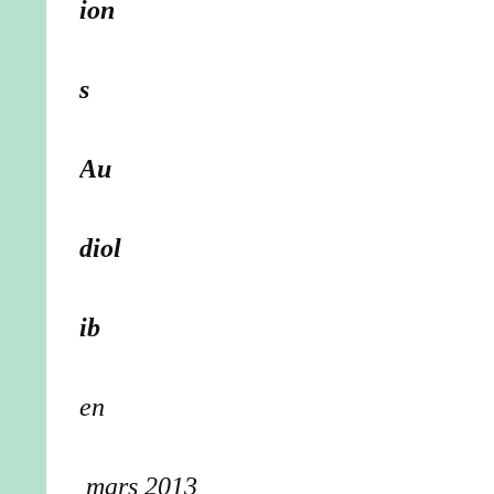
ion
s
Au
diol
ib
en
mars 2013