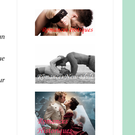
un
ue
ur