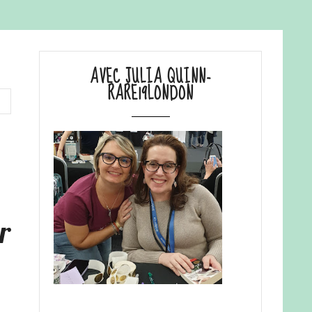
AVEC JULIA QUINN-
RARE19LONDON
r