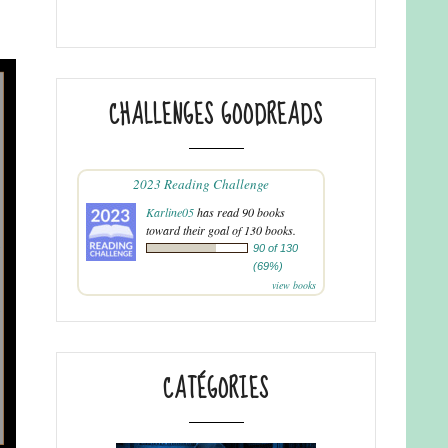
CHALLENGES GOODREADS
2023 Reading Challenge
Karline05
has read 90 books
toward their goal of 130 books.
90 of 130
(69%)
view books
CATÉGORIES