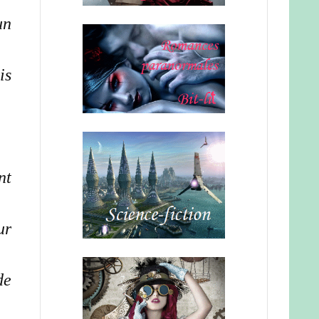
un
is
nt
ur
de