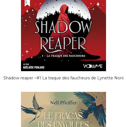
Shadow reaper ~#1 La traque des faucheurs de Lynette Noni