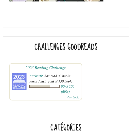
CHALLENGES GOODREADS
2023 Reading Challenge
Karline05
has read 90 books
toward their goal of 130 books.
90 of 130
(69%)
view books
CATÉGORIES