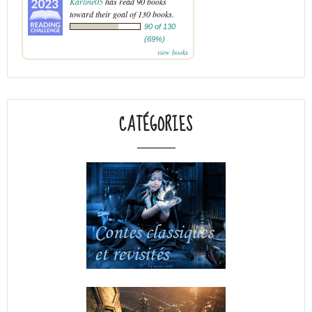
Karline05
has read 90 books
toward their goal of 130 books.
90 of 130
(69%)
view books
CATÉGORIES