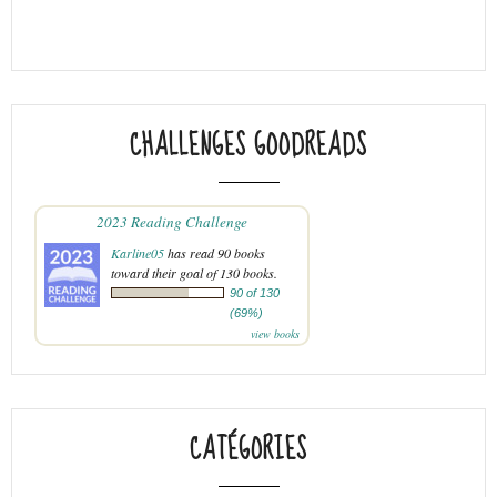
CHALLENGES GOODREADS
2023 Reading Challenge
Karline05
has read 90 books
toward their goal of 130 books.
90 of 130
(69%)
view books
CATÉGORIES