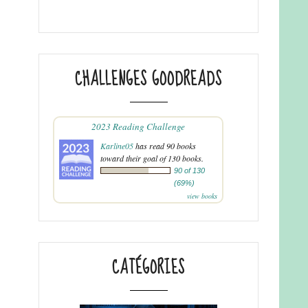
CHALLENGES GOODREADS
2023 Reading Challenge
Karline05
has read 90 books
toward their goal of 130 books.
90 of 130
(69%)
view books
CATÉGORIES