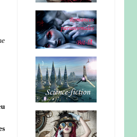
me
eu
es