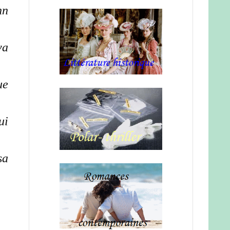
nn
va
ue
ui
sa