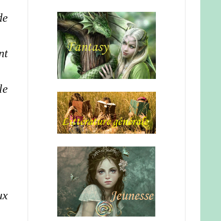
de
nt
le
ux