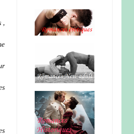
 ,
me
ur
es
es