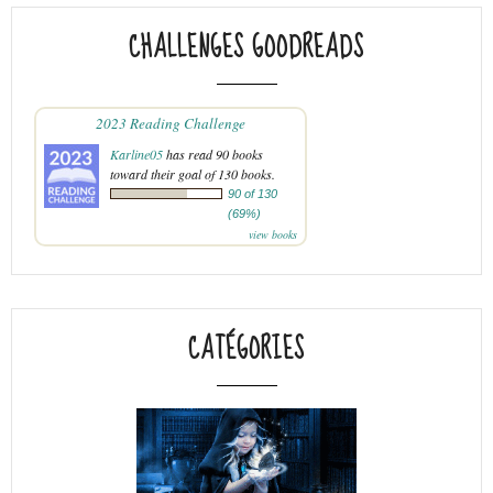
CHALLENGES GOODREADS
2023 Reading Challenge
Karline05
has read 90 books
toward their goal of 130 books.
90 of 130
(69%)
view books
CATÉGORIES