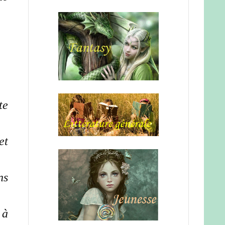
te
et
ns
 à