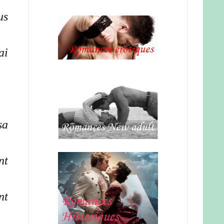
us
ai
sa
nt
nt