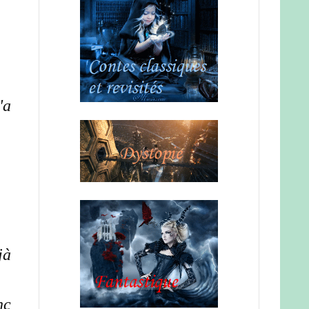
'a
jà
nc