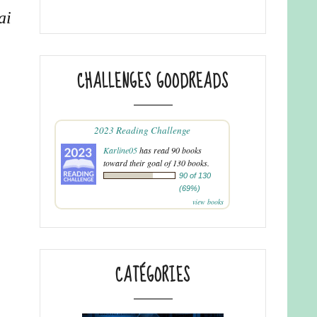
ai
CHALLENGES GOODREADS
2023 Reading Challenge
Karline05
has read 90 books
toward their goal of 130 books.
90 of 130
(69%)
view books
CATÉGORIES