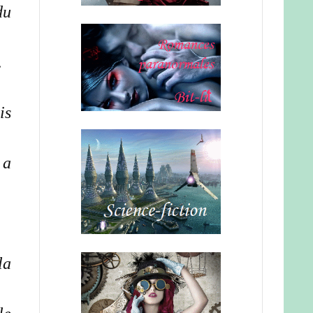
du
.
is
 a
la