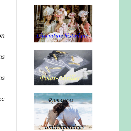
on
ns
ns
ec