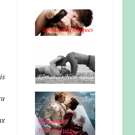
is
ra
ux