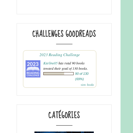
CHALLENGES GOODREADS
2023 Reading Challenge
Karline05
has read 90 books
toward their goal of 130 books.
90 of 130
(69%)
view books
CATÉGORIES