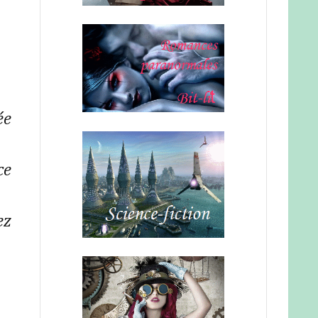
ée
ce
ez