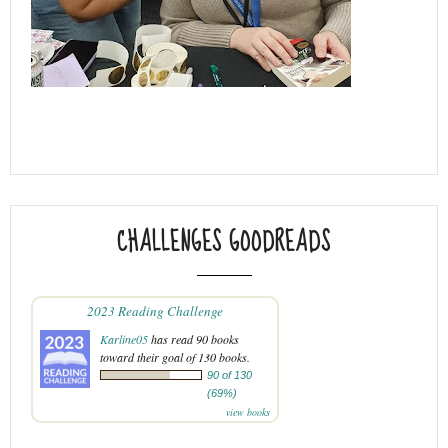
CHALLENGES GOODREADS
2023 Reading Challenge
Karline05
has read 90 books
toward their goal of 130 books.
90 of 130
(69%)
view books