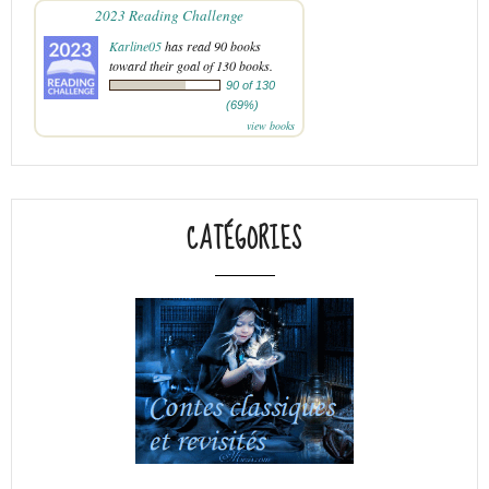
2023 Reading Challenge
Karline05
has read 90 books
toward their goal of 130 books.
90 of 130
(69%)
view books
CATÉGORIES