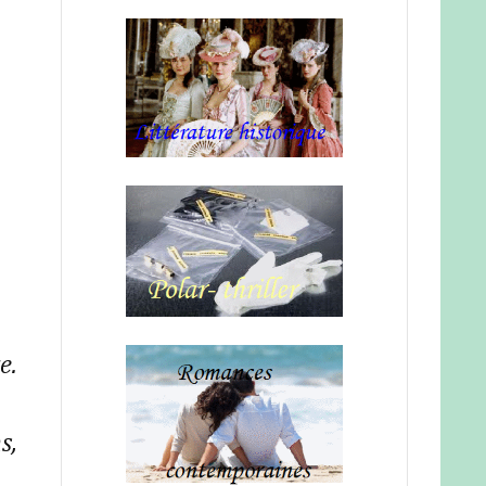
e.
s,