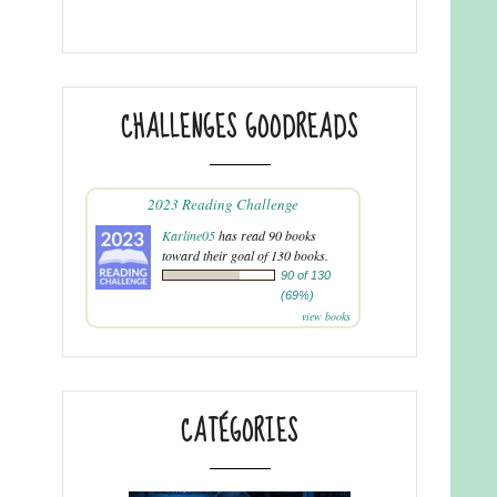
CHALLENGES GOODREADS
2023 Reading Challenge
Karline05
has read 90 books
toward their goal of 130 books.
90 of 130
(69%)
view books
CATÉGORIES