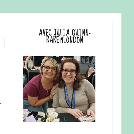
AVEC JULIA QUINN-
RARE19LONDON
n