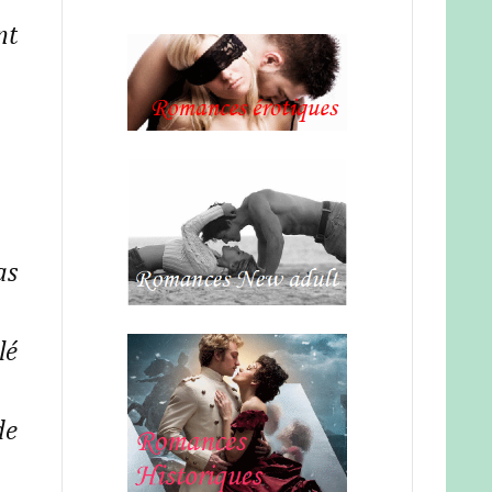
nt
as
lé
de