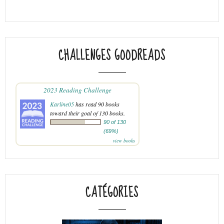
CHALLENGES GOODREADS
2023 Reading Challenge
Karline05
has read 90 books
toward their goal of 130 books.
90 of 130
(69%)
view books
CATÉGORIES