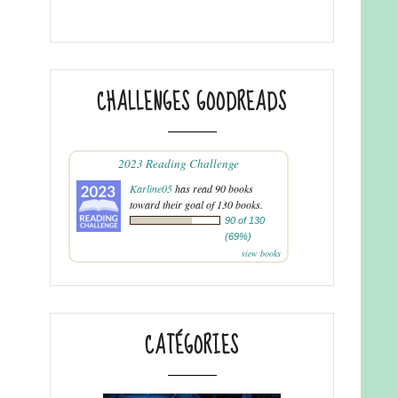
CHALLENGES GOODREADS
2023 Reading Challenge
Karline05
has read 90 books
toward their goal of 130 books.
90 of 130
(69%)
view books
CATÉGORIES