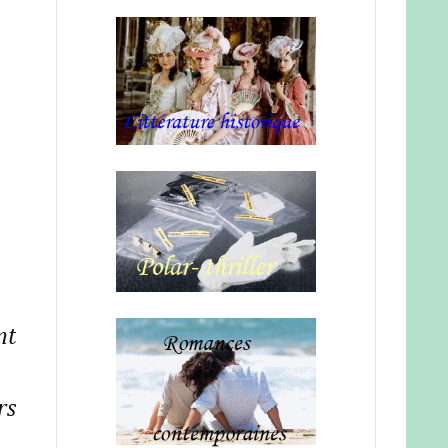
nt
rs