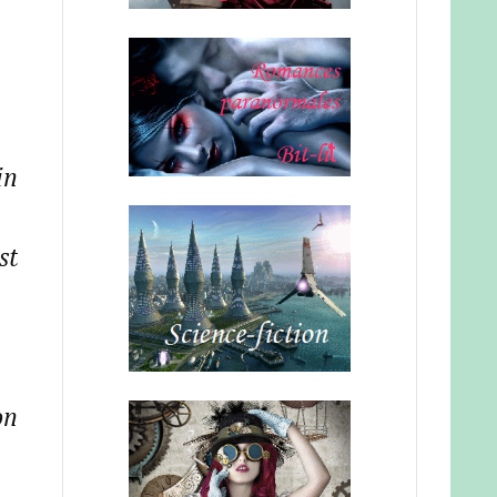
in
st
on