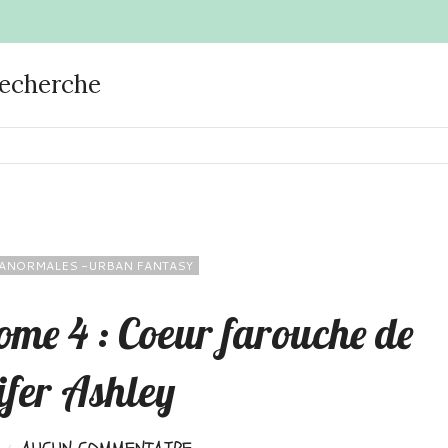
recherche
ANORMALES -URBAN FANTASY
 tome 4 : Coeur farouche de
ifer Ashley