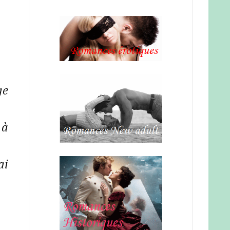
ge
 à
ai