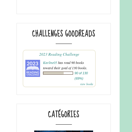
CHALLENGES GOODREADS
2023 Reading Challenge
Karline05
has read 90 books
toward their goal of 130 books.
90 of 130
(69%)
view books
CATÉGORIES