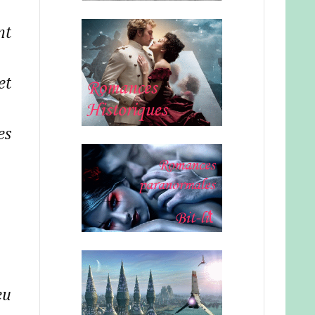
nt
et
es
eu