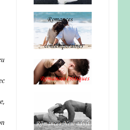
eu
ec
e,
on