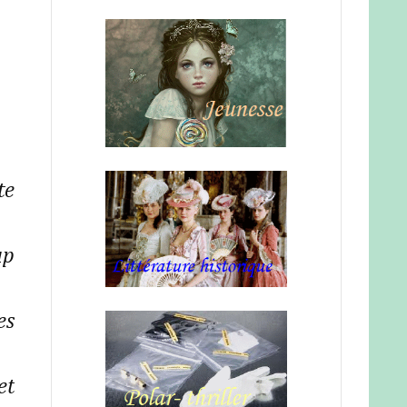
te
up
es
et