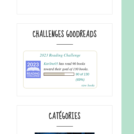
CHALLENGES GOODREADS
2023 Reading Challenge
Karline05
has read 90 books
toward their goal of 130 books.
90 of 130
(69%)
view books
CATÉGORIES