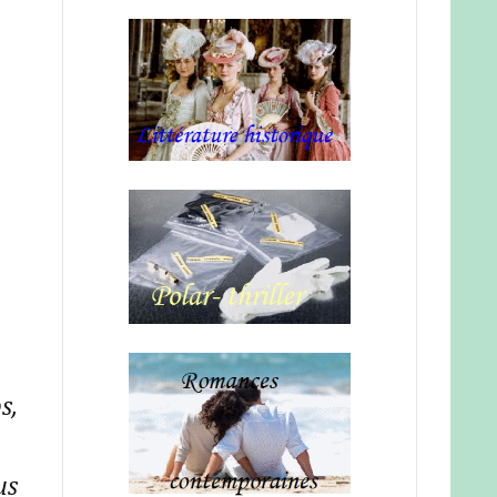
s,
us