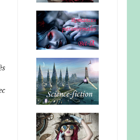
ès
ec