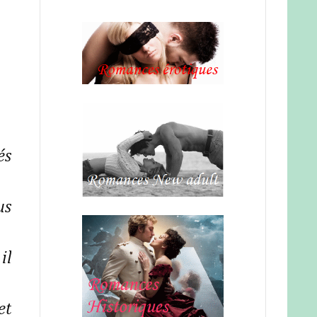
és
us
il
et