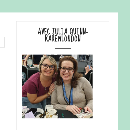
AVEC JULIA QUINN-
RARE19LONDON