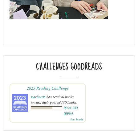
CHALLENGES GOODREADS
2023 Reading Challenge
Karline05
has read 90 books
toward their goal of 130 books.
90 of 130
(69%)
view books