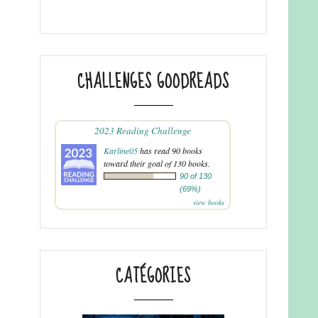
CHALLENGES GOODREADS
2023 Reading Challenge
Karline05
has read 90 books
toward their goal of 130 books.
90 of 130
(69%)
view books
CATÉGORIES