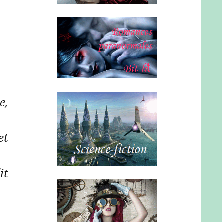
e,
et
it