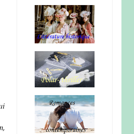
ui
n,