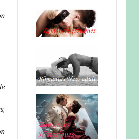
on
le
s,
on