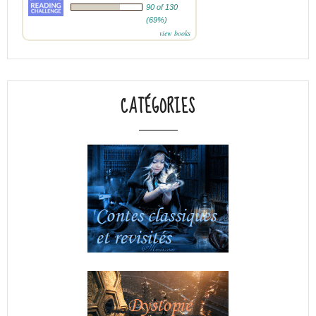
90 of 130
(69%)
view books
CATÉGORIES