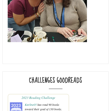
CHALLENGES GOODREADS
2023 Reading Challenge
Karline05
has read 90 books
toward their goal of 130 books.