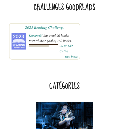
CHALLENGES GOODREADS
2023 Reading Challenge
Karline05
has read 90 books
toward their goal of 130 books.
90 of 130
(69%)
view books
CATÉGORIES