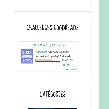
CHALLENGES GOODREADS
2023 Reading Challenge
Karline05
has read 90 books
toward their goal of 130 books.
90 of 130
(69%)
view books
CATÉGORIES