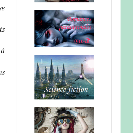
se
ts
 à
ns
.