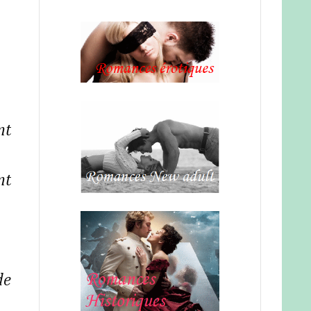
nt
nt
de