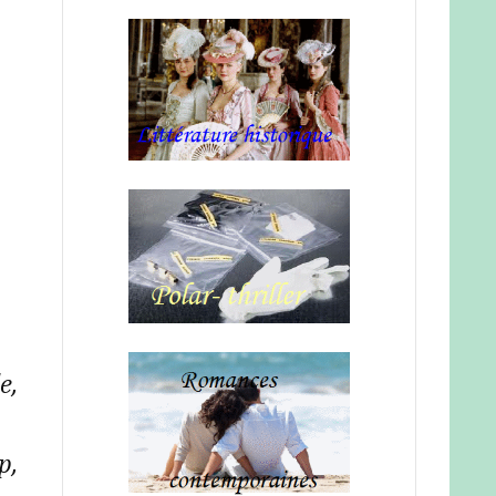
e,
p,