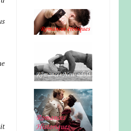
 à
us
me
it