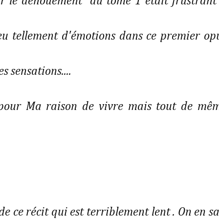
ar le dénouement du tome 1 était frustrant
 eu tellement d'émotions dans ce premier op
s sensations....
 pour Ma raison de vivre mais tout de mê
de ce récit qui est terriblement lent . On en sa