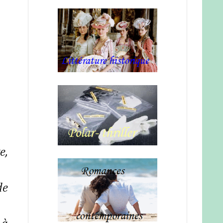
e,
de