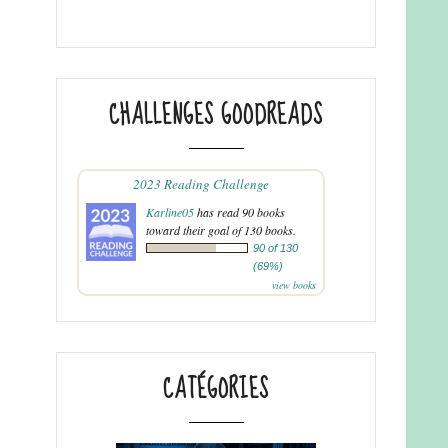
CHALLENGES GOODREADS
2023 Reading Challenge
Karline05
has read 90 books
toward their goal of 130 books.
90 of 130
(69%)
view books
CATÉGORIES