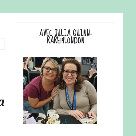
AVEC JULIA QUINN-
RARE19LONDON
a