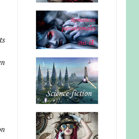
ts
en
on