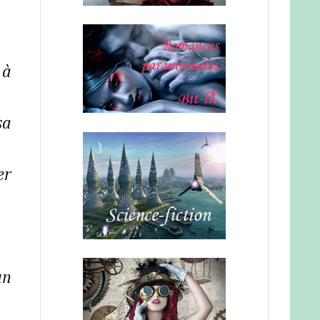
 à
sa
er
un