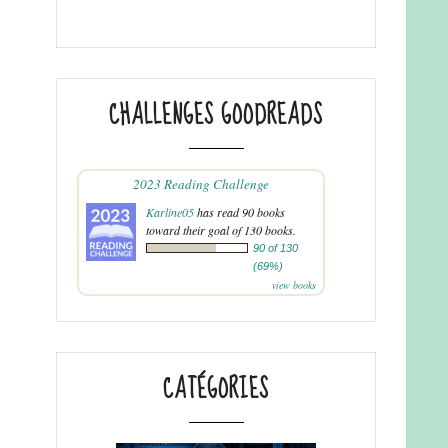
CHALLENGES GOODREADS
2023 Reading Challenge
Karline05
has read 90 books
toward their goal of 130 books.
90 of 130
(69%)
view books
CATÉGORIES