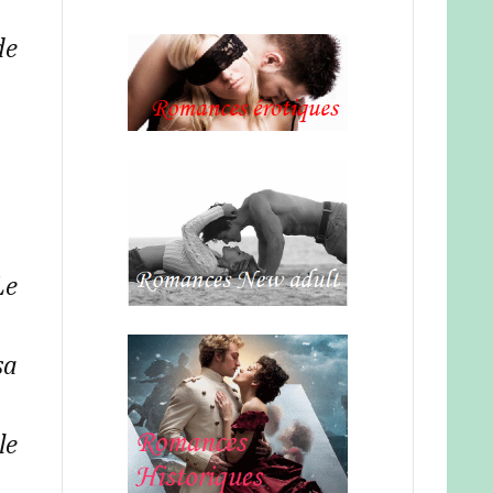
de
Le
sa
le