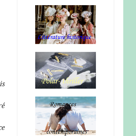
is
ré
ce