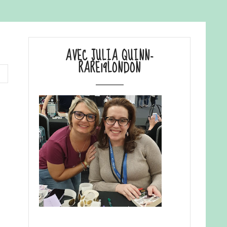
AVEC JULIA QUINN-
RARE19LONDON