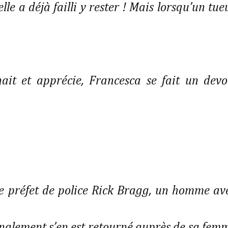
elle a déjà failli y rester ! Mais lorsqu’un tue
ait et apprécie, Francesca se fait un devo
le préfet de police Rick Bragg, un homme av
finalement s’en est retourné auprès de sa fem