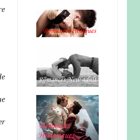
re
de
ne
er