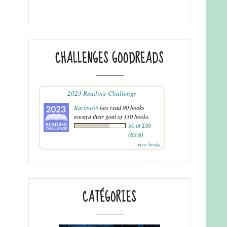
CHALLENGES GOODREADS
2023 Reading Challenge
Karline05
has read 90 books
toward their goal of 130 books.
90 of 130
(69%)
view books
CATÉGORIES