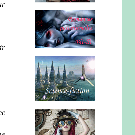
ur
ir
ec
me