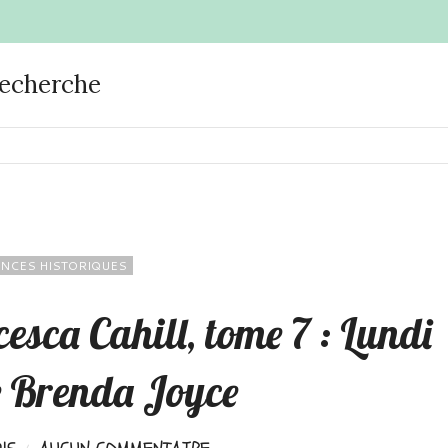
recherche
NCES HISTORIQUES
esca Cahill, tome 7 : Lundi
e Brenda Joyce