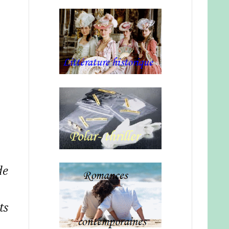
de
ts