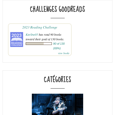
CHALLENGES GOODREADS
2023 Reading Challenge
Karline05
has read 90 books
toward their goal of 130 books.
90 of 130
(69%)
view books
CATÉGORIES