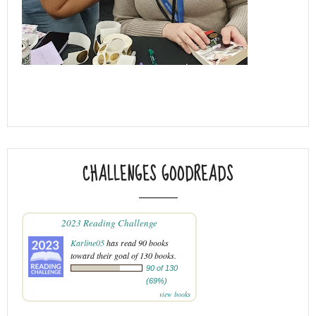
CHALLENGES GOODREADS
2023 Reading Challenge
Karline05
has read 90 books
toward their goal of 130 books.
90 of 130
(69%)
view books