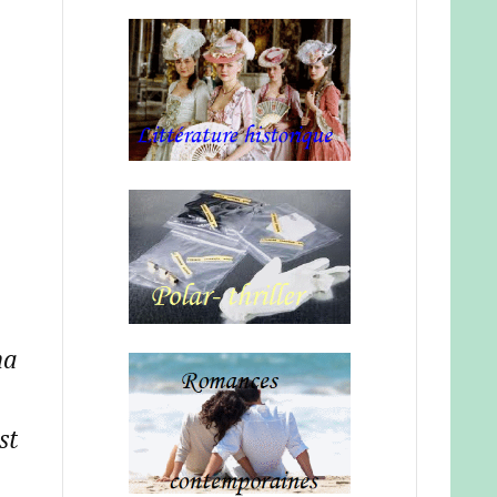
ma
st