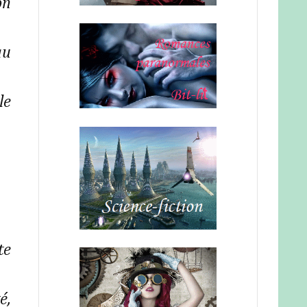
on
au
le
te
é,