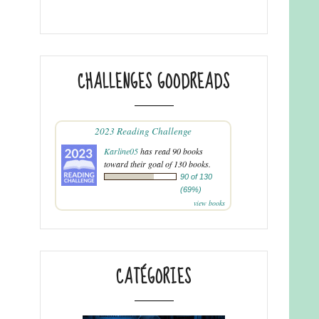
CHALLENGES GOODREADS
2023 Reading Challenge
Karline05
has read 90 books
toward their goal of 130 books.
90 of 130
(69%)
view books
CATÉGORIES