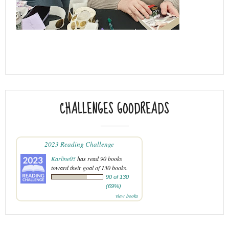
CHALLENGES GOODREADS
2023 Reading Challenge
Karline05
has read 90 books
toward their goal of 130 books.
90 of 130
(69%)
view books