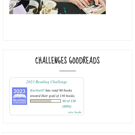
CHALLENGES GOODREADS
2023 Reading Challenge
Karline05
has read 90 books
toward their goal of 130 books.
90 of 130
(69%)
view books