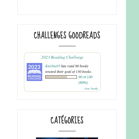
CHALLENGES GOODREADS
2023 Reading Challenge
Karline05
has read 90 books
toward their goal of 130 books.
90 of 130
(69%)
view books
CATÉGORIES