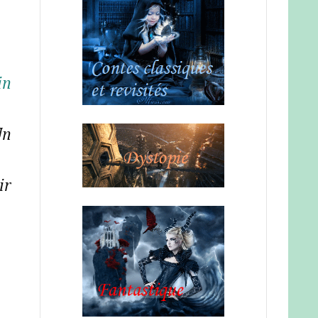
in
Un
ir