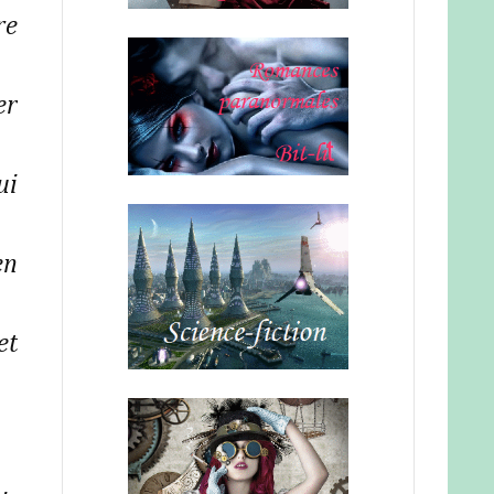
re
er
ui
en
et