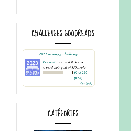
CHALLENGES GOODREADS
2023 Reading Challenge
Karline05
has read 90 books
toward their goal of 130 books.
90 of 130
(69%)
view books
CATÉGORIES