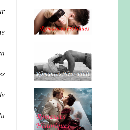
ur
ne
en
es
le
du