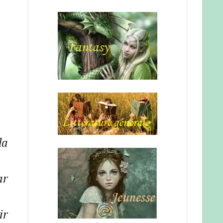
la
ar
ir