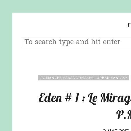
ROMANCES PARANORMALES -URBAN FANTASY
Eden # 1 : Le Mir
P.