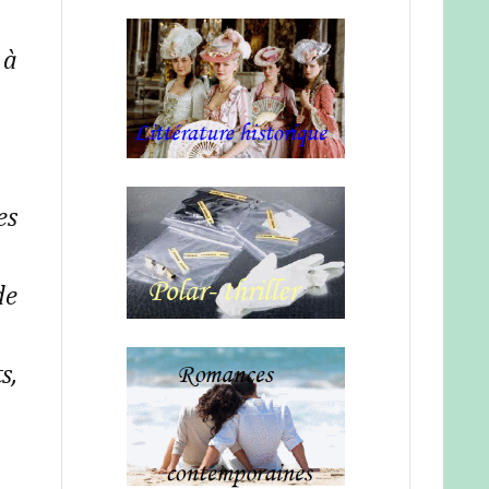
 à
es
de
s,