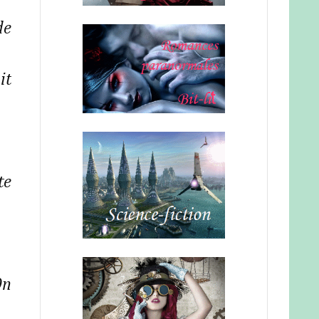
de
it
te
On