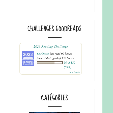
CHALLENGES GOODREADS
2023 Reading Challenge
Karline05
has read 90 books
toward their goal of 130 books.
90 of 130
(69%)
view books
CATÉGORIES