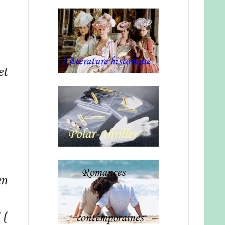
et
en
 (