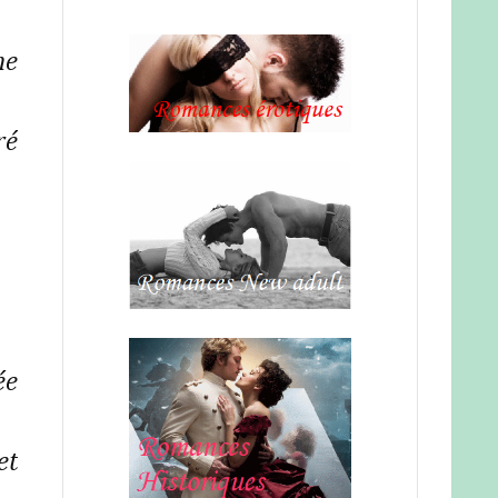
me
ré
ée
et