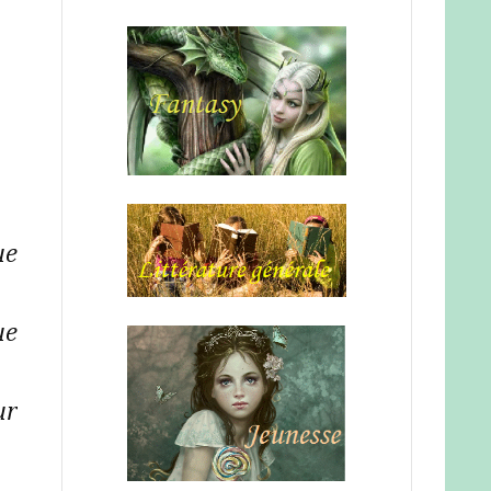
ue
ue
ur