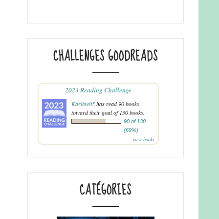
CHALLENGES GOODREADS
2023 Reading Challenge
Karline05
has read 90 books
toward their goal of 130 books.
90 of 130
(69%)
view books
CATÉGORIES