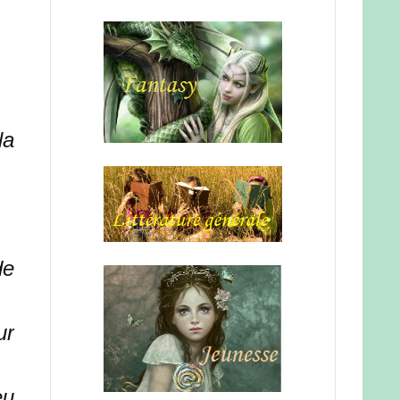
la
de
ur
eu