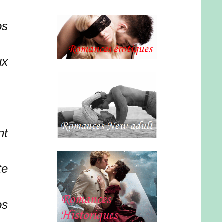
os
ux
nt
te
os