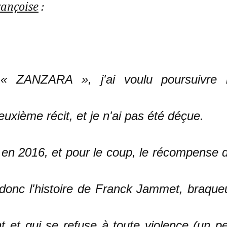
rançoise
:
 « ZANZARA », j'ai voulu poursuivre 
uxième récit, et je n'ai pas été déçue.
n en 2016, et pour le coup, le récompense 
donc l'histoire de Franck Jammet, braque
nt et qui se refuse à toute violence (un p