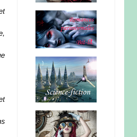
et
e,
ue
et
ns