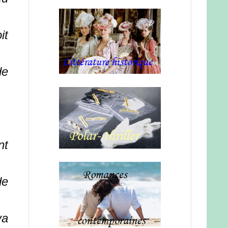
it
de
nt
de
va