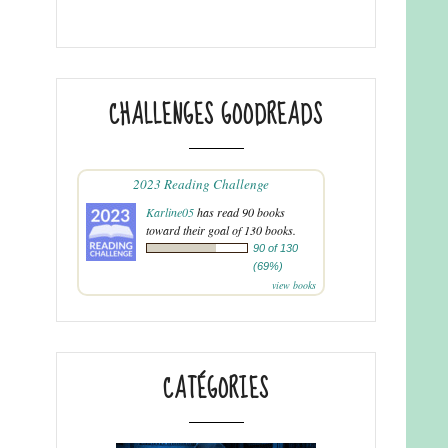
CHALLENGES GOODREADS
2023 Reading Challenge
Karline05
has read 90 books
toward their goal of 130 books.
90 of 130
(69%)
view books
CATÉGORIES