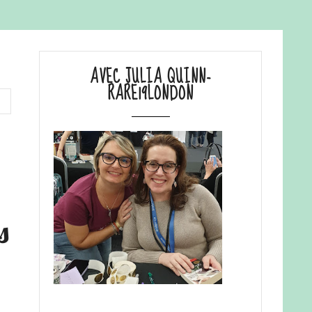
AVEC JULIA QUINN-
RARE19LONDON
s