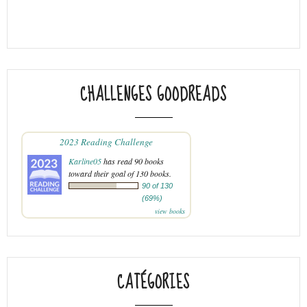
CHALLENGES GOODREADS
2023 Reading Challenge
Karline05
has read 90 books
toward their goal of 130 books.
90 of 130
(69%)
view books
CATÉGORIES